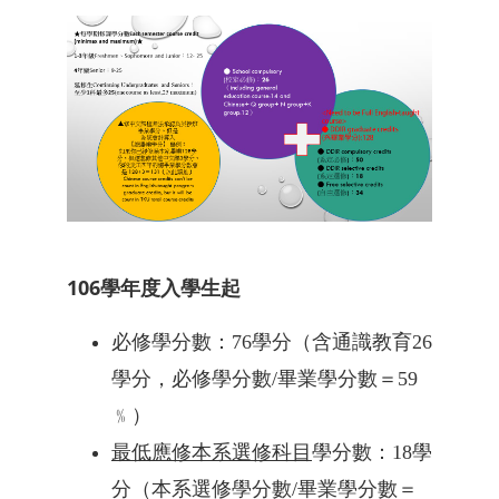
106學年度入學生起
必修學分數：
76
學分（含通識教育
26
學分，必修學分數
/
畢業學分數＝
59
﹪）
最低應修本系選修科目
學分數：
18
學
分（本系選修學分數
/
畢業學分數＝