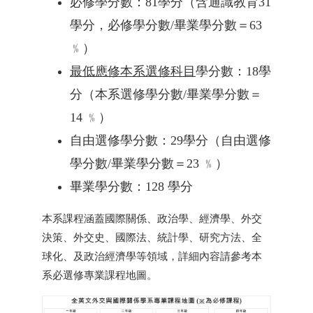
必修學分數：
81
學分（含通識教育
31
學分，必修學分數
/
畢業學分數＝
63
﹪）
最低應修本系選修科目
學分數：
18
學
分（本系選修學分數
/
畢業學分數＝
14
﹪）
自由選修學分數：
29
學分（自由選修
學分數
/
畢業學分數＝
23
﹪）
畢業學分數：
128
學分
本系課程涵蓋國際關係、政治學、經濟學、外交
決策、外交史、國際法、統計學、研究方法、全
球化、及政治經濟學等領域，詳細內容請參考本
系必選修專業課程地圖。