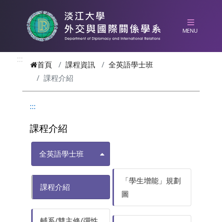
跳到主要內容
:::
首頁
課程資訊
全英語學士班
課程介紹
:::
課程介紹
全英語學士班
「學生增能」規劃
課程介紹
圖
輔系/雙主修/彈性