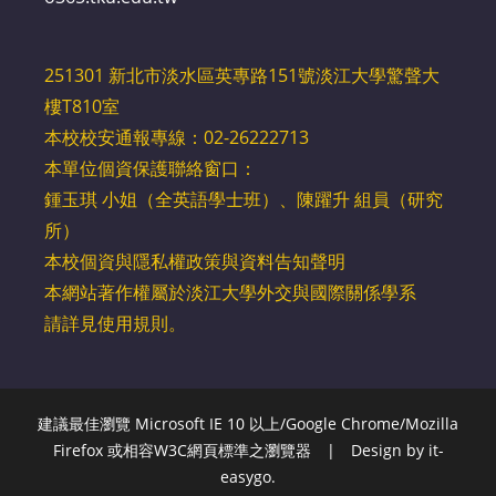
251301 新北市淡水區英專路151號淡江大學驚聲大
樓T810室
本校校安通報專線：02-26222713
本單位個資保護聯絡窗口：
鍾玉琪 小姐（全英語學士班）、陳躍升 組員（研究
所）
本校
個資與隱私權政策與資料告知聲明
本網站著作權屬於淡江大學外交與國際關係學系
請詳見
使用規則
。
建議最佳瀏覽 Microsoft IE 10 以上/Google Chrome/Mozilla
Firefox 或相容W3C網頁標準之瀏覽器 |
Design by it-
easygo.