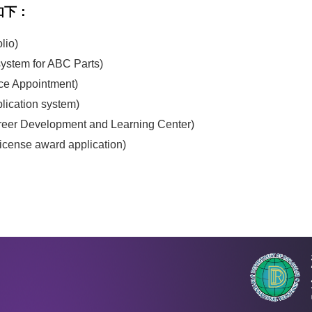
如下：
io)
m for ABC Parts)
Appointment)
cation system)
Development and Learning Center)
se award application)