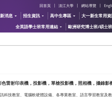
回首頁
淡江大學
網站導覽
Engl
最新消息
招生資訊
高中生專區
大一新生常用資
全英語學士班常用連結
歐洲研究博士班/碩士
彩色雷射印表機，投影機，單槍投影機，照相機，攝錄影
資訊科技教室、電腦軟硬體設備、各專業教室、語言學習教室及