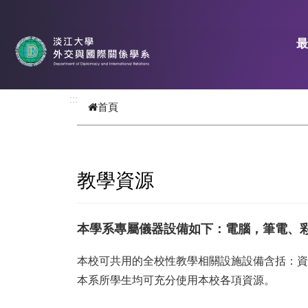
跳到主要內容
:::
首頁
教學資源
本學系專屬儀器設備如下：電腦，筆電、
本校可共用的全校性教學相關設施設備含括：
本系所學生均可充分使用本校各項資源。