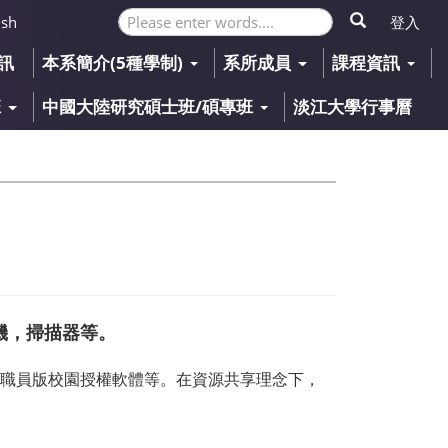
登入
ish
訊
本系簡介(5種學制)
系所成員
課程資訊
班
中國大陸研究碩士班/碩專班
淡江大學行事曆
機，掃描器等。
教職員版校園授權軟體等。在資源共享理念下，